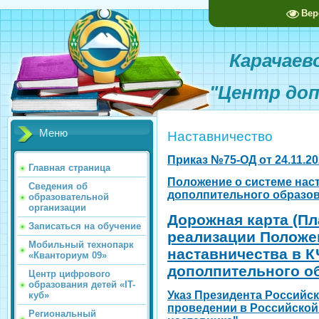
Вер
Карачаево-
"Центр доп
Меню
Наставничество
Приказ №75-ОД от 24.11.2
Главная страница
Положение о системе нас
Сведения об
дополпительного образов
образовательной
организации
Дорожная карта (Пл
Записаться на обучение
реализации Положе
Мобильный технопарк
наставничества в 
«Кванториум 09»
дополпительного о
Центр цифрового
образования детей «IT-
Указ Президента Российск
куб»
проведении в Российской
Региональный