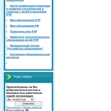
Центр выявления,поддержки
и развития способностей и
талантов у детей и молодёжи
КЧР
Mин.образования КЧР
Mин.образования РФ
Правительство КЧР
Навигатор дополнительного
образования детей КЧР
Федеральный портал
"Российское образование"
Коллекция образовательных
ресурсов
Наш опрос
Удовлетворены ли Вы
доброжелательностью и
вежливостью работников
нашей организации
Результаты
|
Архив опросов
Всего ответов:
99