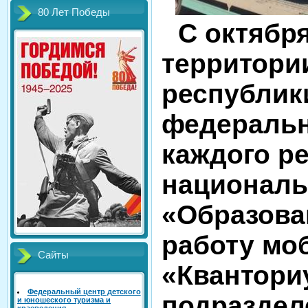
80 Лет Победы
С октября
территори
республики
федеральн
каждого р
националь
«Образова
работу мо
Сайты
«Квантори
Федеральный центр детского
подраздел
и юношеского туризма и
краеведения