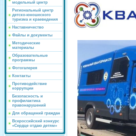
модельный центр
Региональный центр
детско-юношеского
туризма и краеведения
Наставничество
Файлы и документы
Методические
материалы
Образовательные
программы
Фотогалерея
Контакты
Противодействие
коррупции
Безопасность и
профилактика
правонарушений
Для обращений граждан
Всероссийский конкурс
«Сердце отдаю детям»