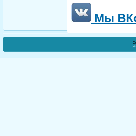
Мы ВКо
Co
Бе