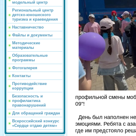
модельный центр
Региональный центр
детско-юношеского
туризма и краеведения
Наставничество
Файлы и документы
Методические
материалы
Образовательные
программы
Фотогалерея
Контакты
Противодействие
коррупции
Безопасность и
профильной смены моб
профилактика
09"!
правонарушений
Для обращений граждан
День был наполнен не
Всероссийский конкурс
эмоциями. Ребята с аз
«Сердце отдаю детям»
где им предстояло реш