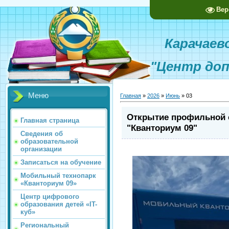
Вер
Карачаево-
"Центр доп
Меню
Главная
»
2026
»
Июнь
»
03
Открытие профильной 
Главная страница
"Кванториум 09"
Сведения об
образовательной
организации
Записаться на обучение
Мобильный технопарк
«Кванториум 09»
Центр цифрового
образования детей «IT-
куб»
Региональный