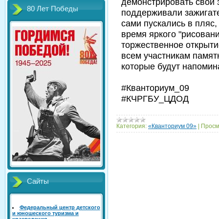
демонстрировать свои 
80 Лет Победы
поддерживали зажигате
сами пускались в пляс,
время яркого "рисован
торжественное открыт
всем участникам памят
которые будут напомин
#Кванториум_09
#КЧРГБУ_ЦДОД
Категория:
«Кванториум 09»
|
Просм
Сайты
Федеральный центр детского
и юношеского туризма и
краеведения